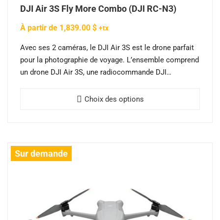
DJI Air 3S Fly More Combo (DJI RC-N3)
À partir de
1,839.00
$
+tx
Avec ses 2 caméras, le DJI Air 3S est le drone parfait
pour la photographie de voyage. L’ensemble comprend
un drone DJI Air 3S, une radiocommande DJI…
Ce
Choix des options
produi
a
plusie
variat
Sur demande
Les
optio
peuve
être
chois
sur