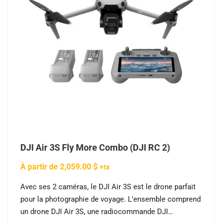
la
page
du
produi
DJI Air 3S Fly More Combo (DJI RC 2)
À partir de
2,059.00
$
+tx
Avec ses 2 caméras, le DJI Air 3S est le drone parfait
pour la photographie de voyage. L’ensemble comprend
un drone DJI Air 3S, une radiocommande DJI…