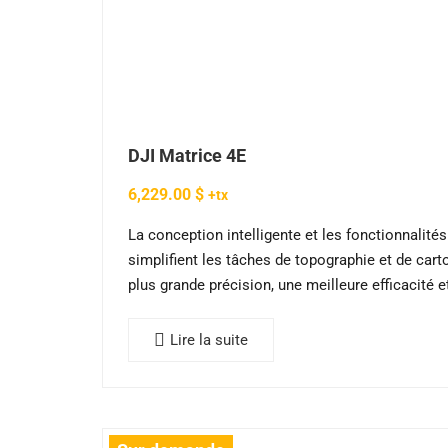
OCN
de
20h
Cour
prat
OCN
DJI Matrice 4E
Révi
en
6,229.00
$
+tx
vol
OCN
La conception intelligente et les fonctionnalit
simplifient les tâches de topographie et de cart
plus grande précision, une meilleure efficacité e
Lire la suite