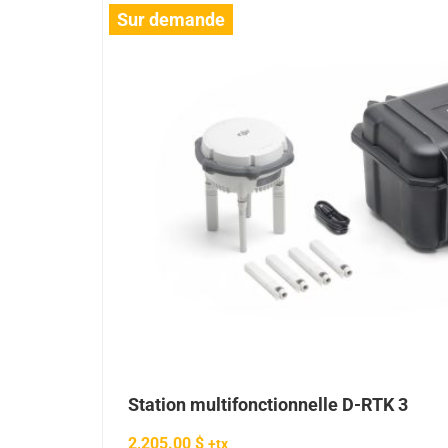
Sur demande
Station multifonctionnelle D-RTK 3
2,205.00
$
+tx