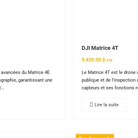
1
s
ique
1
DJI Matrice 4T
sion
9,439.00
$
+tx
1
és avancées du Matrice 4E
Le Matrice 4T est le drone 
ographie, garantissant une
publique et de l’inspection 
t…
capteurs et ses fonctions 
Lire la suite